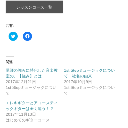
レッスンコース一覧
共有:
ク
Facebook
リ
で
ッ
共
ク
有
し
す
て
る
Twitter
に
で
は
関連
共
ク
有
リ
講師の強みに特化した音楽教
1st Stepミュージックについ
(新
ッ
室の、【強み】とは
し
ク
て：社名の由来
い
し
2017年12月21日
2017年10月9日
ウ
て
ィ
く
1st Stepミュージックについ
1st Stepミュージックについ
ン
だ
て
て
ド
さ
ウ
い
で
(新
エレキギターとアコースティ
開
し
ックギターは全く違う！？
き
い
ま
ウ
2017年11月13日
す)
ィ
はじめてのギターコース
ン
ド