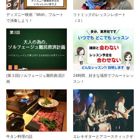
ディズニー映画「Wish」フルート
リトミックのレッスンレポート
で演奏しよう！
（３）
(第３回)ソルフェージュ難民救済計
24時間、好きな場所でフルートレッ
画
スン！
牛タン料理の話
エレキギターとアコースティックギ