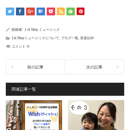
ウ
で
開
き
ま
す)
投稿者:
１st Step ミュージック
1st Stepミュージックについて
,
ブログ一覧
,
音楽以外
コメント:
0
前の記事
次の記事
関連記事一覧