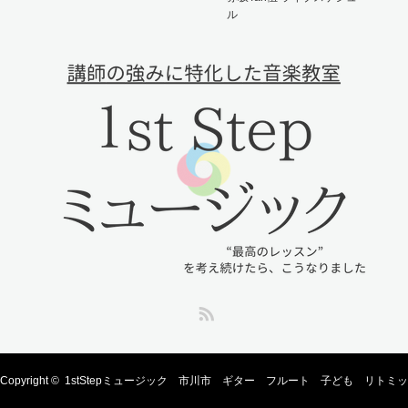
ル
RSS
Copyright ©
1stStepミュージック 市川市 ギター フルート 子ども リトミッ