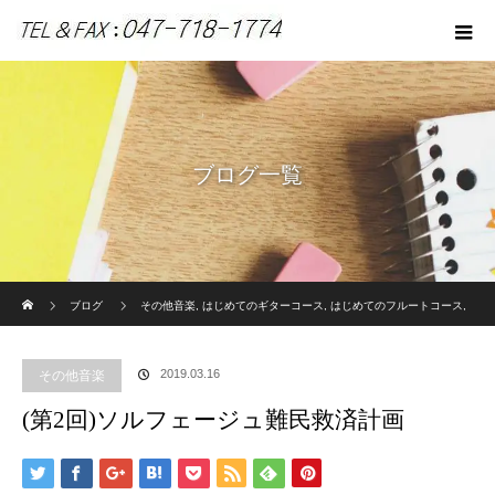
ブログ一覧
ホーム
ブログ
その他音楽
,
はじめてのギターコース
,
はじめてのフルートコース
,
ブログ一覧
(第2回)ソルフェージュ難民救済計画
2019.03.16
その他音楽
(第2回)ソルフェージュ難民救済計画