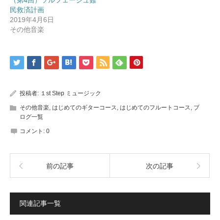
ウ
い
で
(新
民救済計画
開
し
2019年4月6日
き
い
ま
ウ
その他音楽
す)
ィ
ン
ド
ウ
で
開
き
ま
す)
投稿者:
１st Step ミュージック
その他音楽
,
はじめてのギターコース
,
はじめてのフルートコース
,
ブ
ログ一覧
コメント:
0
前の記事
次の記事
関連記事一覧