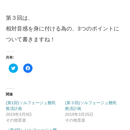
第３回は、
相対音感を身に付ける為の、3つのポイントに
ついて書きますね！
共有:
ク
Facebook
リ
で
ッ
共
ク
有
し
す
て
る
Twitter
に
で
は
関連
共
ク
有
リ
(第1回)ソルフェージュ難民
(第３回)ソルフェージュ難民
(新
ッ
救済計画
し
ク
救済計画
い
し
2019年3月9日
2019年3月25日
ウ
て
ィ
く
その他音楽
その他音楽
ン
だ
ド
さ
（第4回）ソルフェージュ難